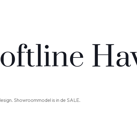
Softline H
k design. Showroommodel is in de SALE.