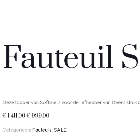
Fauteuil 
Deze topper van Softline is voor de liefhebber van Deens stra
Oorspronkelijke
Huidige
€
1.411,00
€
999,00
prijs
prijs
Categorieën:
Fauteuils
,
SALE
was:
is: